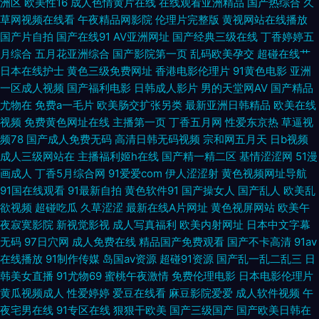
洲区
欧美性16
成人色情黄片在线
在线观看亚洲精品
国产热综合
久
avtt五月香 无码熟妇人妻AV 五月天婷婷色情图 一本道丁香影院 欧州午夜影
草网视频在线看
午夜精品网影院
伦理片完整版
黄视网站在线播放
国产片自拍
国产在线91
AV亚洲网址
国产经典三级在线
丁香婷婷五
院 人人操人人干网 国产欧美日韩91 久久视频性交 国产高潮免费 亚洲情色国
月综合
五月花亚洲综合
国产影院第一页
乱码欧美孕交
超碰在线艹
日本在线护士
黄色三级免费网址
香港电影伦理片
91黄色电影
亚洲
豆花 日韩色黄 国内精品一二 无码导航 福利91高清 日韩熟女资源网站 大香蕉
一区成人视频
国产福利电影
日韩成人影片
男的天堂网AV
国产精品
尤物在
免费a一毛片
欧美肠交扩张另类
最新亚洲日韩精品
欧美在线
伊综 91se在线观看 91大神影音 婷婷五月激情网 18禁老司机福利 香蕉午夜视
视频
免费黄色网址在线
主播第一页
丁香五月网
性爱东京热
草逼视
频78
国产成人免费无码
高清日韩无码视频
宗和网五月天
日b视频
成人三级网站在
主播福利姬h在线
国产精一精二区
基情涩涩网
51漫
频 日本不卡线 精品在线大香蕉 天堂在线97 91系列在线播放 国产日逼视频
画成人
丁香5月综合网
91爱爱com
伊人涩涩射
黄色视频网址导航
91国在线观看
91最新自拍
黄色软件91
国产操女人
国产乱人
欧美乱
欧美综合性爱网 偷拍97网 日韩午夜福利av 欧美在线A∨ 人妖谢精视频 极品
欲视频
超碰吃瓜
久草涩涩
最新在线A片网址
黄色视屏网站
欧美午
夜寂寞影院
新视觉影视
成人写真福利
欧美内射网址
日本中文字幕
丝袜白浆 男女互操高清无码 91色主站 精品天天爽天天干 3级片av片网 日本
无码
97日穴网
成人免费在线
精品国产免费观看
国产不卡高清
91av
在线播放
91制作传媒
岛国av资源
超碰91资源
国产乱一乱二乱三
日
激情四射 欧美亚洲日韩激情 成人视频香蕉 大香蕉午夜福利 青青草av免费网
韩美女直播
91尤物69
蜜桃午夜激情
免费伦理电影
日本电影伦理片
黄瓜视频成人
性爱婷婷
爱豆在线看
麻豆影院爱爱
成人软件视频
午
丁香五月天综合网 成人观看网页视频 91在线观看高清 97总资源站 五月花av
夜宅男在线
91专区在线
狠狠干欧美
国产三级国产
国产欧美日韩在