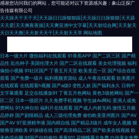
感谢您访问我们的网站，您可能还对以下资源感兴趣：象山泛探广
告传媒有限公司
天天躁天干天干天|天天躁日日躁狠狠躁|天天躁日日躁狠狠|天天舔
天天爱|天天爽夜夜操|天天爽亚洲中文字幕|天天射综合网|天天射天
天日天天撸|天天射天天干|天天射天天草
网站地图
97超碰日韩电影 在线免费观看91 国产懆懆网 www欧美日 97伦综合 三级网
日本一级大片
微拍福利在线观看
91香蕉APP
国产二区三区
国产精
品性
乱伦种子
美国伦理大片
国产二区在线观看
美女伦理视频
福利
站网址视频 成人天蚕91 人人肏人人肏 91国产尤物 岛国黄色 三级av片在线看
偷拍小视频
91社区国产
丁香五月天堂
欧美变态一区
国产综合在线
观看
国产免费一级片
福利视频资源站
成人午夜在线观看
欧美图片
超碰99人人妻 色屋国产 超碰爱爱 蜜芽久久9com AV综合影院 麻豆MV免费
在线观看
在线观看h视频
国产a级0
变性人妖
国产福利永久
日韩中
文字幕观看
足交在线播放91
丁香五月色网站
黄色3级抢网站
国产一
观看 91素人草草影院 日韩欧美骚极品 欧美色图中文 www9玖玖 a片网站免
区二区
日本一级婬片
久久免费手机视频
学生妹Av网站
亚洲人成免
费网站
91大神自拍
福利片在线观看
国产成人内射无码
激情五月极
费 91网站 日韩限制级三级片 激情内射网站 人妻超碰免费在线 草莓视频深夜
品婷婷
国产剧情精品
成人三级伦理免费
偷怕欧美亚州图片
国产AV
国产AV
97亚洲精华液
国内精自线
国产精品3级片
成年女人视频
狠
91看片视频 中日韩欧美棕合 91成人电影 三级黄色白丝网站 韩国免费aa 人人
狠撸亚洲欧美
91操碰在线
国产高清精品二区
国产欧美在线视频
欧
美色综合网
91国产自拍偷拍
香蕉911
花蝴蝶看片免费
白丝美女免费