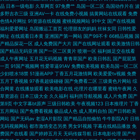
品
日本一级电影
久草网页
97免费艹
岛国一区二区
岛国动作片在
波
多野吉衣三级
亚洲AV一卡
在线免费小视频
搞黄网站在线观看
免费
色情A片网扯
91资源在线视频
蜜桃视频网站
91中文
国产在线视频
福利爱爱网址
岛国搬运工首页
伦理朋友的妈妈
丝袜女同
日韩性爱
网址
在线观看日本黄
亚洲国产第一网站
国产99不卡
66精品视频
国
产精品探花一区
成人免费国产大片
国产在线网址观看
欧美激情日韩
国产精品无码亚洲
国产一区二区黄片
喷潮一区
福利姬足交在线看
成人午夜网址
五月花无码视频
青青草国产
欧美日韩乱
国产屁屁第
一页
91国产视频网
性爱草逼91AV
免费欧美视频
欧美岛国一区二区
少妇喷水18禁
51漫画APP
丁香五月花激情网
欧美爱爱tv视频
免费
五月丁香视频
97香蕉超级碰碰
国产免费看二区
三级黄色片网站
综
合网黄
在线播放观看
欧美电影在线
伦理片在哪里看
蜜桃午夜网
久
草资源在
日本三级大全
久久福利
福利所导航视频
成人片免费
国产
第9页
中文字幕bt原声
三级日韩欧美
午夜视频123
日本推理片
丁香
五月网站
国产免费看视频
极品成人色
成人黑料自拍
国产日韩欧美
网站
国产无码av
老湿A片影院
国产精品自拍偷拍
牛牛影院A片
日韩
无码视频网站
都市激情变态另类
男女91视频
字幕在线精品播放
免
费国产在线看
国产婷婷五月天
无码传媒导航
日本电影伦理
国产午