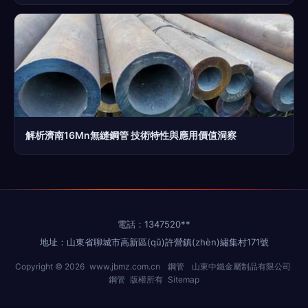
解析濟南16Mn無縫鋼管 技術特性與應用價值洞察
電話：1347520**
地址：山東省聊城市高新區(qū)許營鎮(zhèn)繡集村171號
Copyright © 2026
www.jbmz.com.cn
鋼管
山東中鐵金屬制品有限公司
鋼管
版權所有
Sitemap