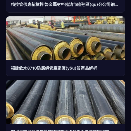
精拉管供應新標桿 魯金屬材料臨滄市臨翔區(qū)分公司鋼管服務解析
福建飲水8710防腐鋼管廠家優(yōu)質產品解析