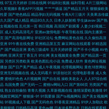
线
97五月天婷婷
日韩在线网
91福利社视频
福利导航
A片三级网站
网址 91大香焦Cn 日本AⅤ在线观看 韩国AV不卡 海角综合福利导航 91传媒在
久草视频8
香蕉APP污视频
艹艹艹插逼
国产精品五月天
狠狠操欧美
性爱
国产绝色精品
精品孕妇无码视频
午夜A片三级片
天美果冻传媒
线 久久国产 三级片自慰 变态另类在线 九一色秀直播 囯产精品久久 人人摸人
久久国产成人精品
精品93久久久
日本人妖射精
学生妹avav
国产熟
女视频在线
乱伦第一页
韩日视频
高清国产剧观看
人妻少妇视频二
人操人人 黄色电影小视频 亚洲色图成人套图 变态AV导航网 久久五月亭 欧美
区
成人无码高清毛片
亚洲av激情电影
午夜导航在线
国内主播第一
页
国产高清电影网址
91社区论坛
免费网站黄色在线
久久偷拍高清
TV少妇 精品国产玖玖影院 日韩三级第一页 国产传媒日韩一区 九九精品九九
亚洲
91午夜在线免费
亚洲精品第五页
麻豆网站在线观看
91精选国
产
国产精品亚洲
黄色三级成年
五月天婷婷爱
国产不卡小视频
AV色
欧美成不卡网 久热这里只有 香蕉视频污版下裁 色色97 伊人成人自拍 欧美牛
哟哟
亚洲天堂丁香五月
91社网
美女视频黄全免费
国产精品第一页
国
另类区另类欧美
欧美色图乱伦小说
免费成人软件
黄色网址视频
B叉电影
播放
国产日产美产精品
成人午夜视频
伦理视频网站
黄色18禁网站
亚洲无码视频在线
成人无码看片
91原创社区
伦理电影香港
成人免
费
蜜桃91色色
A片视频网
国产自在线
操欧美老女人
人人97综合精
品
岛国免费
国产无码一二
蜜桃tv网站入口
国产第66页
另类国产在
线
熟女自拍偷拍
青青久视频
久草新视频在线
激情深爱欧美激情
91
视频官网国产
狠狠操-91
91我要操
国产ts视频网站
国产美女视频网
站
91视频成人下载
国产无码色色
91香蕉亚洲精品
91伊人加勒比
欧
美狠狠插
日韩精品高清
黄色av网
日本波多野吉衣
日韩在线观看精