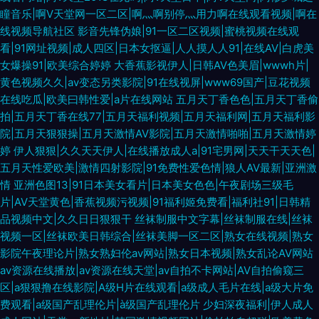
瞳音乐|啊V天堂网一区二区|啊灬啊别停灬用力啊在线观看视频|啊在
线视频导航社区
影音先锋伪娘|91一区二区视频|蜜桃视频在线观
看|91网址视频|成人四区|日本女抠逼|人人摸人人91|在线AⅤ|白虎美
女爆操91|欧美综合婷婷
大香蕉影视伊人|日韩AV色美眉|wwwh片|
黄色视频久久|av变态另类影院|91在线视屏|www69国产|豆花视频
在线吃瓜|欧美曰韩性爱|a片在线网站
五月天丁香色色|五月天丁香偷
拍|五月天丁香在线77|五月天福利视频|五月天福利网|五月天福利影
院|五月天狠狠操|五月天激情AV影院|五月天激情啪啪|五月天激情婷
婷
伊人狠狠|久久天天伊人|在线播放成人a|91宅男网|天天干天天色|
五月天性爱欧美|激情四射影院|91免费性爱色情|狼人AV最新|亚洲激
情
亚洲色图13|91日本美女看片|日本美女色色|午夜剧场三级毛
片|AV天堂黄色|香蕉视频污视频|91福利姬免费看|福利社91|日韩精
品视频中文|久久日日狠狠干
丝袜制服中文字幕|丝袜制服在线|丝袜
视频一区|丝袜欧美日韩综合|丝袜美脚一区二区|熟女在线视频|熟女
影院午夜理论片|熟女熟妇伦av网站|熟女日本视频|熟女乱论AⅤ网站
av资源在线播放|av资源在线天堂|av自拍不卡网站|AV自拍偷窥三
区|a狠狠撸在线影院|A级H片在线观看|a级成人毛片在线|a级大片免
费观看|a级国产乱理伦片|à级国产乱理伦片
少妇深夜福利|伊人成人