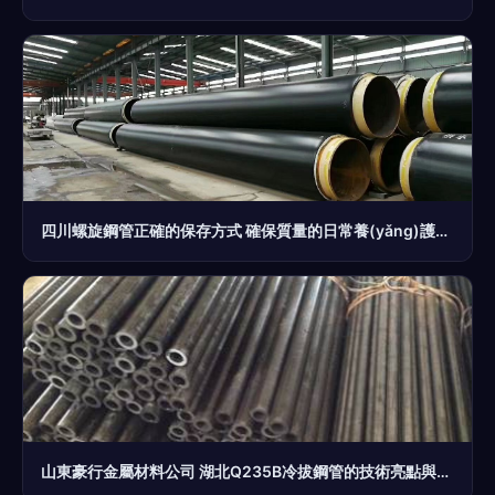
四川螺旋鋼管正確的保存方式 確保質量的日常養(yǎng)護要求
山東豪行金屬材料公司 湖北Q235B冷拔鋼管的技術亮點與應用前景