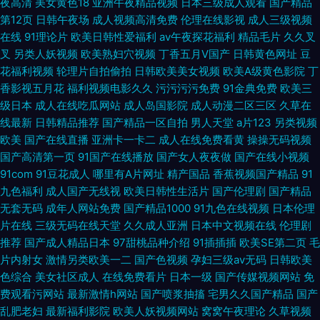
夜高清
美女黄色18
亚洲午夜精品视频
日本三级成人观看
国产精品
第12页
日韩午夜场
成人视频高清免费
伦理在线影视
成人三级视频
在线
91理论片
欧美日韩性爱福利
av午夜探花福利
精品毛片
久久叉
叉
另类人妖视频
欧美熟妇穴视频
丁香五月V国产
日韩黄色网址
豆
花福利视频
轮理片自拍偷拍
日韩欧美美女视频
欧美A级黄色影院
丁
香影视五月花
福利视频电影久久
污污污污免费
91金典免费
欧美三
级日本
成人在线吃瓜网站
成人岛国影院
成人动漫二区三区
久草在
线最新
日韩精品推荐
国产精品一区自拍
男人天堂
a片123
另类视频
欧美
国产在线直播
亚洲卡一卡二
成人在线免费看黄
操操无码视频
国产高清第一页
91国产在线播放
国产女人夜夜做
国产在线小视频
91com
91豆花成人
哪里有A片网址
精产国品
香蕉视频国产精品
91
九色福利
成人国产无线视
欧美日韩性生活片
国产伦理剧
国产精品
无套无码
成年人网站免费
国产精品1000
91九色在线视频
日本伦理
片在线
三级无码在线天堂
久久成人亚洲
日本中文视频在线
伦理剧
推荐
国产成人精品日本
97甜桃品种介绍
91插插插
欧美SE第二页
毛
片内射女
激情另类欧美一二
国产色视频
孕妇三级av无码
日韩欧美
色综合
美女社区成人
在线免费看片
日本一级
国产传媒视频网站
免
费观看污网站
最新激情h网站
国产喷浆抽搐
宅男久久国产精品
国产
乱肥老妇
最新福利影院
欧美人妖视频网站
窝窝午夜理论
久草视频