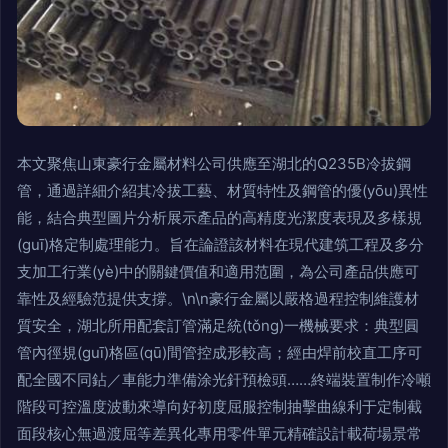
本文聚焦山東豪行金屬材料公司供應至湖北的Q235B冷拔鋼
管，通過詳細介紹其冷拔工藝、材質特性及鋼管的優(yōu)異性
能，結合典型圖片分析展示產品的高精度光潔度表現及多樣規
(guī)格定制處理能力。旨在論證該材料在現代建筑工程及多分
支加工行業(yè)中的關鍵價值和適用范圍，為公司產品供應可
靠性及經驗范提供支撐。\n\n豪行金屬以嚴格過程控制維護材
質安全，湖北所用配套訂管滿足統(tǒng)一機械要求：典型圓
管內徑規(guī)格區(qū)間管控成形較高；經由焊前校直工序可
配全國不同鉆／車能力準備涂光釬預檢頭……終端裝置制作冷噸
階段可控溫度波動來導向好初度屈服控制抽擊曲線利于定制截
面段核心無過渡屈等差異化專用零件單元精確設計載荷場景常