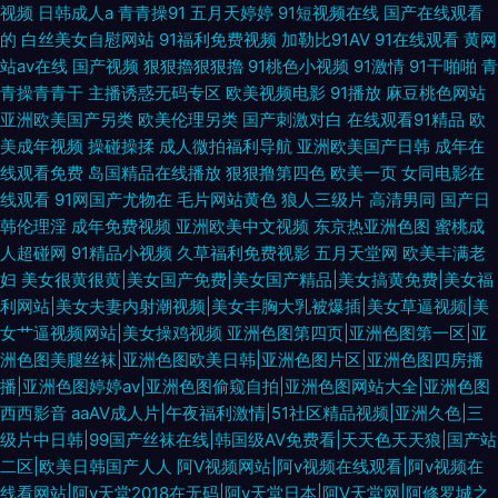
视频
日韩成人a
青青操91
五月天婷婷
91短视频在线
国产在线观看
的
白丝美女自慰网站
91福利免费视频
加勒比91AV
91在线观看
黄网
站av在线
国产视频
狠狠擼狠狠擼
91桃色小视频
91激情
91干啪啪
青
青操青青干
主播诱惑无码专区
欧美视频电影
91播放
麻豆桃色网站
亚洲欧美国产另类
欧美伦理另类
国产刺激对白
在线观看91精品
欧
美成年视频
操碰操揉
成人微拍福利导航
亚洲欧美国产日韩
成年在
线观看免费
岛国精品在线播放
狠狠撸第四色
欧美一页
女同电影在
线观看
91网国产尤物在
毛片网站黄色
狼人三级片
高清男同
国产日
韩伦理淫
成年免费视频
亚洲欧美中文视频
东京热亚洲色图
蜜桃成
人超碰网
91精品小视频
久草福利免费视影
五月天堂网
欧美丰满老
妇
美女很黄很黄|美女国产免费|美女国产精品|美女搞黄免费|美女福
利网站|美女夫妻内射潮视频|美女丰胸大乳被爆插|美女草逼视频|美
女艹逼视频网站|美女操鸡视频
亚洲色图第四页|亚洲色图第一区|亚
洲色图美腿丝袜|亚洲色图欧美日韩|亚洲色图片区|亚洲色图四房播
播|亚洲色图婷婷av|亚洲色图偷窥自拍|亚洲色图网站大全|亚洲色图
西西影音
aaAV成人片|午夜福利激情|51社区精品视频|亚洲久色|三
级片中日韩|99国产丝袜在线|韩国级AV免费看|天天色天天狼|国产站
二区|欧美日韩国产人人
阿V视频网站|阿v视频在线观看|阿v视频在
线看网站|阿v天堂2018在无码|阿v天堂日本|阿V天堂网|阿修罗城之