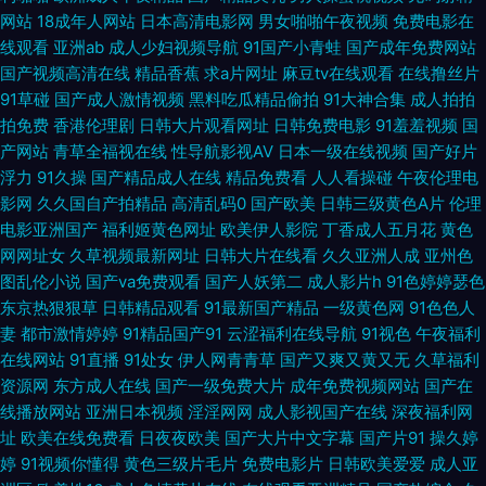
后入jk美女 麻豆午夜剧场 香蕉伊擦擦449 肏屄高清视频不卡 91人人草人妻
网站
18成年人网站
日本高清电影网
男女啪啪午夜视频
免费电影在
线观看
亚洲ab
成人少妇视频导航
91国产小青蛙
国产成年免费网站
国产视频高清在线
精品香蕉
求a片网址
麻豆tv在线观看
在线撸丝片
肏屄视频福利社 激情avav 亚洲拍拍 久久九九 九一传媒mv 久草先锋毛片在
91草碰
国产成人激情视频
黑料吃瓜精品偷拍
91大神合集
成人拍拍
拍免费
香港伦理剧
日韩大片观看网址
日韩免费电影
91羞羞视频
国
线 av涩涩 国产精品韩日 午夜福利色片 丝袜91网站 AV伊人大香蕉 91后入极
产网站
青草全福视在线
性导航影视AV
日本一级在线视频
国产好片
浮力
91久操
国产精品成人在线
精品免费看
人人看操碰
午夜伦理电
品jK 超碰97干操 欧美成人草草影视 青青草成人社区 91入口17 精品在线岛女
影网
久久国自产拍精品
高清乱码0
国产欧美
日韩三级黄色A片
伦理
电影亚洲国产
福利姬黄色网址
欧美伊人影院
丁香成人五月花
黄色
视频 91看片入口 国产激情第一页 97玖玖超碰 伊人网操逼片 超碰碰碰96 人
网网址女
久草视频最新网址
日韩大片在线看
久久亚洲人成
亚州色
图乱伦小说
国产va免费观看
国产人妖第二
成人影片h
91色婷婷瑟色
人操97 香蕉视频污app 韩国盗摄视频 激情色色AV网 免费视频无码专区 91网
东京热狠狠草
日韩精品观看
91最新国产精品
一级黄色网
91色色人
妻
都市激情婷婷
91精品国产91
云涩福利在线导航
91视色
午夜福利
站女看 大香蕉网址 91超碰资源站 天天操天天槡丁香 免费超碰 五月天色导航
在线网站
91直播
91处女
伊人网青青草
国产又爽又黄又无
久草福利
资源网
东方成人在线
国产一级免费大片
成年免费视频网站
国产在
婷 美女同性色色 人妻骚午夜 91次元黄色观看 五月天二区 欧美h版在线 亚洲
线播放网站
亚洲日本视频
淫淫网网
成人影视国产在线
深夜福利网
址
欧美在线免费看
日夜夜欧美
国产大片中文字幕
国产片91
操久婷
色色影院 亚洲色情小说网 97超碰人人搞 91精品天堂 欧美自慰一区 91视频国
婷
91视频你懂得
黄色三级片毛片
免费电影片
日韩欧美爱爱
成人亚