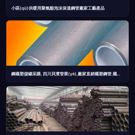
小區(qū)供暖用聚氨酯泡沫保溫鋼管廠家工藝產品
鋼襯塑儲罐采購, 四川貝濱管業(yè),廠家直銷襯塑鋼管,襯塑鋼管廠家,經久耐用的襯塑鋼管,國內第一品牌襯塑鋼管圖片_高清圖_細節(jié)圖-廣州貝濱管業(yè) -