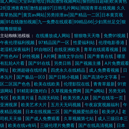
成人网站|天堂av新地址|韩国激情视频网站|偷拍拍自超碰|欧美黄色
28|亚洲夜夜情|激情超碰97|日韩毛片网站|韩国青草在线视频
久久
草草热国产|黄页av网站|另类排泄av|国产精品一二区|日本黄页视
频|91在线微拍视频|九一免费在线观看|99精品66|少妇黑丝足交|狠
狠撸狠狠操
主站蜘蛛池模板：
在线播放成人网站
|
狠狠噜天天噜
|
免费91视频
|
午夜伦理福利视频
|
97精品国产一区
|
性爱福利站
|
伦理电影香港
|
老湿机深夜福利
|
91自啪区
|
在线亚洲欧美
|
青草在线观看视频
|
国
产性色AV
|
91性视频
|
A片网
|
激情文学自拍
|
国产青青在线
|
哪里
有乱轮A片看
|
国产91在线
|
另类日韩
|
国产视频主播
|
A片免费观看
网址
|
欧洲超碰在线经典
|
四虎永久在线精品
|
成人免费看视频
|
日
本3j片
|
国产极品一区0
|
国产日韩小视频
|
国产高清中文字幕
|
一
区二区国产色色
|
欧美在线欧美
|
伦理影院在线
|
青青草最新
|
91资
源网站
|
91精彩刺激对白
|
久草视频免费网
|
国产a网站
|
另类无码
专区
|
欧美黄片逼
|
岛国无码轮
|
欧美另类人妖
|
国产在线等一页
|
亚洲视屏
|
欧美艺术大片
|
五月天无码视频
|
午夜寂寞视频福利
|
午
夜精品视频
|
日本在线视频二区
|
国产视频爱拍原创
|
欧美伊人
|
老
司机天天操
|
国产成人免费观看
|
久草视频第七站
|
成人三级日本三
级
|
欧美在线v有码
|
三级伦理片免费看
|
国产在线高清视频
|
日本