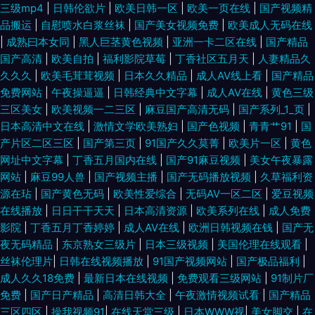
三级mp4
|
日韩伦欲片
|
欧美日韩一区
|
欧美一页在线
|
国产视频精
品搬运
|
自慰喷水白浆丝袜
|
国产美女视频免费
|
欧美成人无码在线
|
成熟曰本女同
|
黑人巨茎黄色视频
|
亚洲一卡二区在线
|
国产精品
国产高清
|
欧美自拍
|
福利影院草莓
|
丁香社区五月天
|
人妻精品久
久久久
|
欧美毛茸茸视频
|
日本久久精品
|
成人AV线上看
|
国产精品
免费网站
|
午夜操逼逼
|
日韩经典中文字幕
|
成人AⅤ在线
|
黄色三级
三区美女
|
欧美视频一二三区
|
麻豆国产高清无码
|
国产系列_1_页
|
日本高清中文在线
|
激情文学欧美熟妇
|
国产色视频
|
青青艹91
|
国
产片区二区三区
|
国产第三页
|
91国产久久莫菁
|
欧美片一区
|
黄色
网址中文字幕
|
丁香五月国内在线
|
国产91麻豆视频
|
美女午夜暴露
网站
|
麻豆99人兽
|
国产视频主播
|
国产无码播放视频
|
久草福利资
源在玷
|
国产黄色无码
|
欧美性爱综合
|
无码AV一区二区
|
爱豆视频
在线播放
|
日日干干天天
|
日本高清资源
|
欧美系列在线
|
成人免费
影院
|
丁香五月丁香婷婷
|
成人AⅤ在线
|
欧洲日韩视频在钱
|
国产无
夜无码精品
|
东京熟女三级片
|
日本三级视频
|
美国伦理在线观看
|
丝袜伦理片
|
日韩在线视频播放
|
91国产视频网站
|
国产极品福利
|
成人久久18免费
|
最新日本在线视频
|
免费观看三级网站
|
91制片厂
免费
|
国产日产精品
|
高清日韩大全
|
午夜激情视频试看
|
国产精品
三区四区
|
操我视频91
|
在线天堂三级
|
日本WWW视
|
美女脚交
|
在