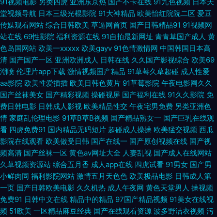
91视频电影
另类四虎
亚洲东京热
国产不卡在线
91九色视频
日本天
97天码 精品天天干 久久精品这里18 亚洲丝袜色图 韩国午夜无码av 午夜色
堂视频导航
日本三级光棍影院
91大神精品
欧美怡红院院二区
爱豆
传媒观看网站
综合日韩欧美
草逼网首页
国产日韩精品91
91视频网
影院 四虎影像 岛国欧美a级视频 97cao操 欧美情色导航 国产片91 91桃色入
站在线
69性影院
福利资源在线
91自拍最新网址
青青草国产成人
黄
色岛国网站
欧美一xxxxx
欧美gayv
91色情激情网
中国韩国日本高
口 青青草国产欧美 欧美人妖五月天 91福利包网站 btav天堂在线 大香蕉久久
清
国产国产一区
亚洲欧洲成人
日韩在线
久久国产影视综合
欧美69
潮喷
伦理片app下载
激情视频国产精品
91草莓久草超碰
成人性爱
综合 国产黄色自拍网址 九九爱热 国产精品日逼 老湿影院免费x片 www久久
aa影院
欧美性爱插插
欧美日韩色黄片
91草莓影院
午夜电影网久久
国产丝袜美女
国产精彩视频
操碰视屏
国产福利在线
91久久影院
免
狼友 AAA淫网 超碰国产99 精东无码成人影业 免费在线成人网 www欧美91
费日韩电影
日韩成人影视
欧美精品性交
午夜宅男免费
另类亚洲色
情
家庭乱伦理电影
91草B草B视频
国产精品熟女一
国产巨乳在线观
免费久久伊人网 久草视频网 A片大香蕉 影音AV在线资源 老湿福利社 九一免
看
四虎免费91
国内精品无码短片
超碰成人操操
欧美猛交视频
西瓜
影院在线观看
欧美做受日韩
国产在线一
国产原创视频在线
国产视
费看片 伊人色色网 久久伊人欧洲 久久视频老司机 人妖丝袜 91原创论坛 香蕉
频高清
国产丝袜一区
黄色av网址大全
人妻乱视
国产成人在线网站
久草视频资源站
综合五月香
成人app在线
四虎试看
91男女
国产男
小鲜肉同
福利影院网站
激情五月天色色
欧美极品电影
日韩成人第
视频网站 抖阴福利视频 午夜操B影院 豆花社区福利 91竹菊 人人摸人人 男人
一页
国产日韩欧美电影
久久机热
成人午夜网
黄色天堂男人
操视频
免费91
日韩中文在线
精品中的精品
97国产精品视频
91美女在线视
资源 成人AV影音 日日夜夜看毛片 天天肏屄 九一福利版 超碰人人操91 91深
频
51欧美
一区精品麻豆经典
国产在线观看资源
波多野洁衣视频
污