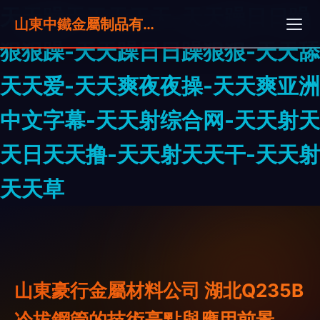
天天躁天干天干天-天天躁日日躁
山東中鐵金屬制品有限公司
狠狠躁-天天躁日日躁狠狠-天天舔
天天爱-天天爽夜夜操-天天爽亚洲
中文字幕-天天射综合网-天天射天
天日天天撸-天天射天天干-天天射
天天草
山東豪行金屬材料公司 湖北Q235B
冷拔鋼管的技術亮點與應用前景