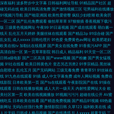
深夜福利
波多野步中文字幕
日韩福利网址导航
91精品国产社区
超
碰无码在线
欧美日韩高清免费
国产激情视频三区
宅男福利在线播放
91视频污导航
国产啪亚洲国
欧美性爱密臀
疯狂少妇喷潮
欧美肏屄
一区二区
国产乱伦免费观看
偷拍草草草
97狠狠插
香蕉视频下载污
版
三级黄色视频网址
午夜99
91日逼视频
国产成在线观看
萌白酱一
线天
乱伦五月天婷婷
美腿丝袜在线观看
国产精品3p
91综合碰
国产
乱女乱
成人xxxxx
日韩伦理片
91色爱
免费黄色av网址
欧美肥老妇
欧美在线tv
加勒比在线视屏
国产美女在线免费
91香蕉污APP
国产
高清自拍一区
第一页草草影院
韩日成人
精品福利
91天堂一区二区
日韩a级电影
国产二区高清
国产www视频
国产粉嫩
国产男女猛视
频
91社在线看
欧美日韩黄色片
变态另态另类2
91李宗精品
黑丝袜
自慰喷水
乱伦五月
国产无码网站
三级无毒免费
青青草51
91丝袜在
线
91九色在线观看
91插
成人中文字幕免费
成年人网站视频
免费在
线影院
日本欧美第一页
国产ts在线观看
午夜影院国产在线
91操在
线观看
日韩在线播放视频
成人大片一级天天
内射性爱网址大全
欧
美社区第一页
欧美在线视频播放
91视频污污污
超碰在线公开
AV蜜
桃吃瓜
日本欧美在线看
国产精选免费视频
国产精品91视频
69热最
新网址
无码白丝强行免费
激情影院日韩
久草123
福利欧美在线
成
人片无码
日韩成人极品视频
国产在线诱惑
乱人xxxxx
超黄无码
三