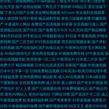
所导航
三级视频网站J
51福利影院
丁香五月天av
18日本三级全黄
乱伦天堂
国产在线短视频
丁香五月丁香婷婷
91精品又
爱豆传媒下
载
丁香九月国产主播
美女网站视频黄
A片com
美女福利在线观看
狼人激情网
伦理片香港
极品福利导航
黄色三级最新免费
91嫩草国
产
午夜成年人网站
免费国产高清视频
91草莓
丝瓜视频污成人
国产
亚洲视品在线
国产玖玖
国产免费毛不卡片
久久无码
国产精品网络
孕妇无码在线
91手机论坛
91视频新地址
91日逼
午夜啪视频
91啪水
蜜桃网
国产二区无码
91日韩在线观看
西瓜影院视频全集
国产孕妇
无码视频
国产在线福利
国产在线日皮片
午夜神马伦理
毛片网站美
女
AV福利激情毛片
黄色网在线播放
91视频免费在线
91午夜在线
福
利在线视频导航
欧美喷潮一区二区
午夜理论片
日本第二片区
国产
免费大片
精品呦视频
日本乱伦高清无码
深夜国产视频
91刺激视频
日本中文字幕一区
日韩免费精品视频
日本高清v
欧美日韩伦理午夜
91碰超免费
亚洲色图网站
精品欧美
成人AV在线观看
日本a级在线
干露脸熟女
在线观看黄色网
成人抖音
爰上碰91
国产美女91视频
国
产情侣片
97人人看
国产三级视频在线
91免费视频精品
国产精品另
类
黄色AV网站人
黄色91福利社
污网址18禁
国产高清不卡二区
成人
午夜视频免费
欧美激情福利网
国产青青青草
91草逼视频
免费看片
日韩
午夜视频福利免费
国产嫩草视频在线
69叉叉叉
最新日本在线