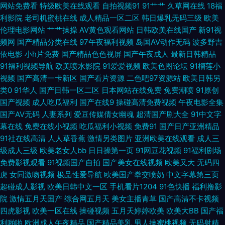
网站免费看
特级欧美在线观看
自拍视频91
91艹艹
久草网在线
18福
夜福利一区 97色色网址 国产另类老女人 91社区免费 日本aa成人在线 俺去
利影院
老司机蜜桃在线
成人精品一区二区
韩日爆乳无码三级
欧美
伦理电影网站
艹艹操操
AV黄色观看网站
日韩欧美在线国产
新91视
也综合网 黄色A片网址 福利电影加勒比 免费操性逼色 亚洲福利香蕉导航 抖
频网
国产精品分类在线
97午夜福利视频
岛国AV动作无码
波多野吉
依电影
小h片免费
国产精品色色视屏
国产午夜成人
最新日韩精品
阴一二区 操少妇综合网 www青青操 尤物天堂 成人9118禁 99国产丝袜在线
91福利视频导航
欧美喷水影院
91爱爱视频
欧美色图论坛
91榴莲小
视频
国产高清一卡新区
国产看片资源
二色吧97资源站
欧美日韩另
青青草草网 欧美少女性交开包 亚洲91网站 日韩欧美精品撸 欧美性爰aa 影音
类0
91华人
国产日韩一区二区
日本网站在线免费
免费潮喷
91原创
国产视频
成人吃瓜福利
国产在线9
操碰高清免费视频
午夜电影全集
先锋黑丝高跟 精东视频 久久伊人久久 欧美三级网址 日本免费AA片 日韩成人
国产AV无码
人妻系列
爱豆传媒倩女幽魂
超清国产剧大全
91中文字
幕在线
免费在线小视频
吃瓜福利小视频
免费91
国产日产亚洲精品
免费 欧美精品18 婷婷五月天成人 www蜜桃视频 男人的天堂红桃 欧美日韩
91社在线高清
人人草香蕉
激情另类图片
亚洲欧美在线观看
成人三
级成人三级
欧美老女人bb
日日操第一页
91网豆花视频
91福利剧场
123 国产精品25 www青青草 91在线swag 超碰人妻在线观看 AV黄色强奸影
免费影视观看
91视频国产自拍
国产美女在线视频
欧美又大
无码四
虎
女同激吻视频
极品性爱导航
欧美国产拳交喷奶
中文字幕第三页
院 青娱乐av91 欧美玖玖爱111 91在线免费视频 91在线资源网 欧美亚州国产
超碰成人影视
欧美日韩中文一区
手机看片1204
91色快播
福利撸影
院
激情五月天国产
综合网五月天
美女主播青草
国产高清不卡视频
日精品久久 97久久 亚洲色天堂在线 日本福利导航 欧美色图中文 福利五区
四虎影视
欧美一区在线
操碰视频
五月天婷婷欧美
欧美大BB
国产福
利啪啪
欧洲成人午夜精品
国产精品美乳
男人操蜜桃视频
无码射精