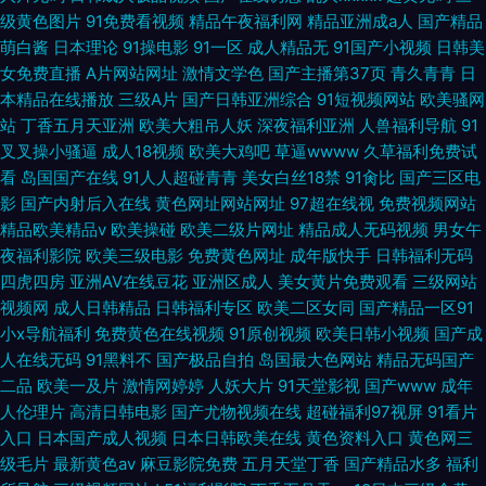
级黄色图片
91免费看视频
精品午夜福利网
精品亚洲成a人
国产精品
萌白酱
日本理论
91操电影
91一区
成人精品无
91国产小视频
日韩美
女免费直播
A片网站网址
激情文学色
国产主播第37页
青久青青
日
本精品在线播放
三级A片
国产日韩亚洲综合
91短视频网站
欧美骚网
站
丁香五月天亚洲
欧美大粗吊人妖
深夜福利亚洲
人兽福利导航
91
叉叉操小骚逼
成人18视频
欧美大鸡吧
草逼wwww
久草福利免费试
看
岛国国产在线
91人人超碰青青
美女白丝18禁
91肏比
国产三区电
影
国产内射后入在线
黄色网址网站网址
97超在线视
免费视频网站
精品欧美精品v
欧美操碰
欧美二级片网址
精品成人无码视频
男女午
夜福利影院
欧美三级电影
免费黄色网址
成年版快手
日韩福利无码
四虎四房
亚洲AV在线豆花
亚洲区成人
美女黄片免费观看
三级网站
视频网
成人日韩精品
日韩福利专区
欧美二区女同
国产精品一区91
小x导航福利
免费黄色在线视频
91原创视频
欧美日韩小视频
国产成
人在线无码
91黑料不
国产极品自拍
岛国最大色网站
精品无码国产
二品
欧美一及片
激情网婷婷
人妖大片
91天堂影视
国产www
成年
人伦理片
高清日韩电影
国产尤物视频在线
超碰福利97视屏
91看片
入口
日本国产成人视频
日本日韩欧美在线
黄色资料入口
黄色网三
级毛片
最新黄色av
麻豆影院免费
五月天堂丁香
国产精品水多
福利