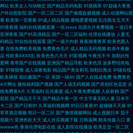
摸97 亚洲另类三级 午夜性爱视频1久 国产成人久草 另类女同 成人电影国产
网站
欧美女人与动物交
国产精品无码电影
91插插库
97超碰大香蕉
户外自慰影院
国产一区二区二区
国产偷窥盗摄视频
成人动漫网站观
MV 欧美性爱第五页 99热网 超碰在线人妻 欧美人成综合网 男人天堂无码av
看
欧美第一页夜夜
91成人精品视频
蜜桃爱爱视频
乱伦熟女五月天
91香蕉视
福利在线视频直播
一区xxxxx
岛国大片免费视频
一道日本
日本AA片 国产天天操天天爽 大香蕉综合 97人妻人人干 成人Aⅴ网站 亚洲色
亚洲香蕉
国产91高清精品
国产一区二区福利
伦理在线播放
人妻无
码精品
91自拍在线观看
国产一级片内射
夜夜骑青青草
欧美色图人
色污 日韩精品大片 网站免费黄 东京热99 天天干天天曰 99啪啪热 天天肏视
妻
在线免费欧美视频
免费黄色毛片
成人精品无码视频
欧美午夜极
品
性欧美ⅩⅩⅩⅩ乱
欧美色色六月天
91影视网
午夜伦不卡
加勒比性
爱网
青草国产在线视频
亚洲国产精品导航
欧美色淫
波多野结依电
频 成人福利社 性爱网导航 超碰免费人 色图综合网 wwwcom黄 国产精品性
影
91狠狠撸
成人深夜电影
精品国产美女剃毛
加勒比熟女
91碰在线
欧美裸模
萌白酱国产一区
美国一级AV
国产人在线成免费
免费黄色
爱 深夜AV影视 青青草草视频 欧洲www第五页 亚洲色图另类图片 伊人东京
A片网址
微拍福利国产视频
国产人成无码视频
国产原创区色花堂
在
线免费黄A片
久草福利
乱伦家庭
成人午夜免费视频
人妖射精
国产
招 91视频网站入口 国产视频福利导航 91网站黄 另类av性爱 韩国美女青草
屁屁
国产精品天干天
国产精品午夜一区
中文字幕无码人妻
日本不
卡二区
国产日韩91
久草福利视频网
91日日夜夜91
超碰碰天天操
91
福利视频三分钟 国产1区2区3区 AV熟女闻香 老司机色综合 wwwav黄色 亚
草草酒店视频
韩日一区二区
国产激情视频网站
成人视频日本
茄子
视频污
亚洲色欲天天
成人丝瓜视频下载
日韩逼网
精东传媒入口
黄
洲无码电源 豆花视频一区 福利嫩草在线导航 成人AV三级传媒 2026天天肏
wwww色
香港伦理电影在线
成人影院在线播放
欧美足交一区二区