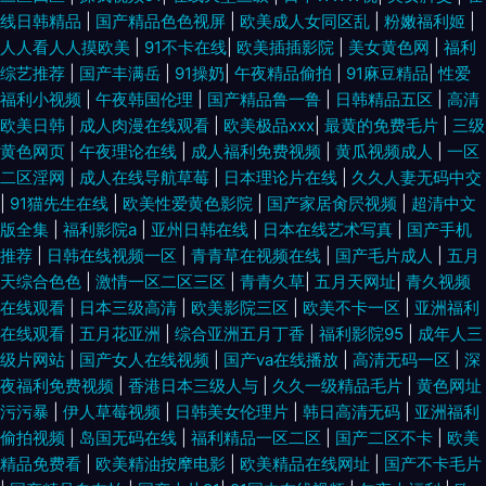
线日韩精品
|
国产精品色色视屏
|
欧美成人女同区乱
|
粉嫩福利姬
|
人人看人人摸欧美
|
91不卡在线
|
欧美插插影院
|
美女黄色网
|
福利
综艺推荐
|
国产丰满岳
|
91操奶
|
午夜精品偷拍
|
91麻豆精品
|
性爱
福利小视频
|
午夜韩国伦理
|
国产精品鲁一鲁
|
日韩精品五区
|
高清
欧美日韩
|
成人肉漫在线观看
|
欧美极品xxx
|
最黄的免费毛片
|
三级
黄色网页
|
午夜理论在线
|
成人福利免费视频
|
黄瓜视频成人
|
一区
二区淫网
|
成人在线导航草莓
|
日本理论片在线
|
久久人妻无码中交
|
91猫先生在线
|
欧美性爱黄色影院
|
国产家居肏屄视频
|
超清中文
版全集
|
福利影院a
|
亚州日韩在线
|
日本在线艺术写真
|
国产手机
推荐
|
日韩在线视频一区
|
青青草在视频在线
|
国产毛片成人
|
五月
天综合色色
|
激情一区二区三区
|
青青久草
|
五月天网址
|
青久视频
在线观看
|
日本三级高清
|
欧美影院三区
|
欧美不卡一区
|
亚洲福利
在线观看
|
五月花亚洲
|
综合亚洲五月丁香
|
福利影院95
|
成年人三
级片网站
|
国产女人在线视频
|
国产va在线播放
|
高清无码一区
|
深
夜福利免费视频
|
香港日本三级人与
|
久久一级精品毛片
|
黄色网址
污污暴
|
伊人草莓视频
|
日韩美女伦理片
|
韩日高清无码
|
亚洲福利
偷拍视频
|
岛国无码在线
|
福利精品一区二区
|
国产二区不卡
|
欧美
精品免费看
|
欧美精油按摩电影
|
欧美精品在线网址
|
国产不卡毛片