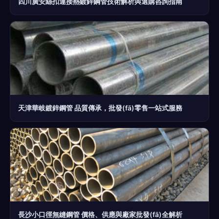
四川廣安絲扣連接熱鍍鋅鋼管技術解析與選購咨詢指南
天津華岐鍍鋅鋼管 品質傳承，批發(fā)零售一站式服務
長沙小口徑無縫鋼管 價格、供應與廠家批發(fā)全解析