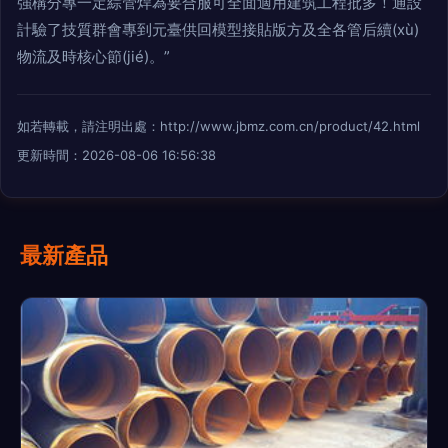
強構分專一定綜管焊為要合服可全面適用建筑工程批多！通設
計驗了技質群會專到元臺供回模型接貼版方及全各管后續(xù)
物流及時核心節(jié)。”
如若轉載，請注明出處：http://www.jbmz.com.cn/product/42.html
更新時間：2026-08-06 16:56:38
最新產品