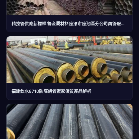
精拉管供應新標桿 魯金屬材料臨滄市臨翔區分公司鋼管服務解析
福建飲水8710防腐鋼管廠家優質產品解析