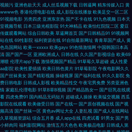
视频污
亚洲色欲天天
成人丝瓜视频下载
日韩逼网
精东传媒入口
黄
洲无码电源 豆花视频一区 福利嫩草在线导航 成人AV三级传媒 2026天天肏
wwww色
香港伦理电影在线
成人影院在线播放
欧美足交一区二区
91视频电影
另类四虎
亚洲东京热
国产不卡在线
91九色视频
日本天
97天码 精品天天干 久久精品这里18 亚洲丝袜色图 韩国午夜无码av 午夜色
堂视频导航
日本三级光棍影院
91大神精品
欧美怡红院院二区
爱豆
传媒观看网站
综合日韩欧美
草逼网首页
国产日韩精品91
91视频网
影院 四虎影像 岛国欧美a级视频 97cao操 欧美情色导航 国产片91 91桃色入
站在线
69性影院
福利资源在线
91自拍最新网址
青青草国产成人
黄
色岛国网站
欧美一xxxxx
欧美gayv
91色情激情网
中国韩国日本高
口 青青草国产欧美 欧美人妖五月天 91福利包网站 btav天堂在线 大香蕉久久
清
国产国产一区
亚洲欧洲成人
日韩在线
久久国产影视综合
欧美69
潮喷
伦理片app下载
激情视频国产精品
91草莓久草超碰
成人性爱
综合 国产黄色自拍网址 九九爱热 国产精品日逼 老湿影院免费x片 www久久
aa影院
欧美性爱插插
欧美日韩色黄片
91草莓影院
午夜电影网久久
国产丝袜美女
国产精彩视频
操碰视屏
国产福利在线
91久久影院
免
狼友 AAA淫网 超碰国产99 精东无码成人影业 免费在线成人网 www欧美91
费日韩电影
日韩成人影视
欧美精品性交
午夜宅男免费
另类亚洲色
情
家庭乱伦理电影
91草B草B视频
国产精品熟女一
国产巨乳在线观
免费久久伊人网 久草视频网 A片大香蕉 影音AV在线资源 老湿福利社 九一免
看
四虎免费91
国内精品无码短片
超碰成人操操
欧美猛交视频
西瓜
影院在线观看
欧美做受日韩
国产在线一
国产原创视频在线
国产视
频高清
国产丝袜一区
黄色av网址大全
人妻乱视
国产成人在线网站
费看片 伊人色色网 久久伊人欧洲 久久视频老司机 人妖丝袜 91原创论坛 香蕉
久草视频资源站
综合五月香
成人app在线
四虎试看
91男女
国产男
小鲜肉同
福利影院网站
激情五月天色色
欧美极品电影
日韩成人第
视频网站 抖阴福利视频 午夜操B影院 豆花社区福利 91竹菊 人人摸人人 男人