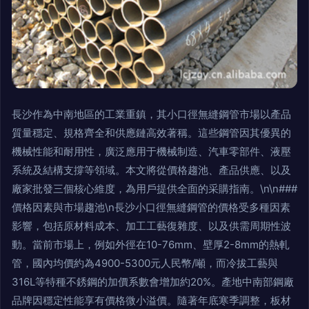
長沙作為中南地區的工業重鎮，其小口徑無縫鋼管市場以產品
質量穩定、規格齊全和供應鏈高效著稱。這些鋼管因其優異的
機械性能和耐用性，廣泛應用于機械制造、汽車零部件、液壓
系統及結構支撐等領域。本文將從價格趨池、產品供應、以及
廠家批發三個核心維度，為用戶提供全面的采購指南。\n\n###
價格因素與市場趨池\n長沙小口徑無縫鋼管的價格受多種因素
影響，包括原材料成本、加工工藝復雜度、以及供需周期性波
動。當前市場上，例如外徑在10-76mm、壁厚2-8mm的熱軋
管，國內均價約為4900-5300元人民幣/噸，而冷拔工藝與
316L等特種不銹鋼的加價系數會增加約20%。產地中南部鋼廠
品牌因穩定性能享有價格微小溢價。隨著年底寒季調整，板材