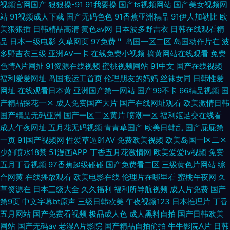
视频官网国产
狠狠操-91
91我要操
国产ts视频网站
国产美女视频网
站
91视频成人下载
国产无码色色
91香蕉亚洲精品
91伊人加勒比
欧
美狠狠插
日韩精品高清
黄色av网
日本波多野吉衣
日韩在线观看精
品
日本一级电影
久草网页
97免费艹
岛国一区二区
岛国动作片在
波
多野吉衣三级
亚洲AV一卡
在线免费小视频
搞黄网站在线观看
免费
色情A片网扯
91资源在线视频
蜜桃视频网站
91中文
国产在线视频
福利爱爱网址
岛国搬运工首页
伦理朋友的妈妈
丝袜女同
日韩性爱
网址
在线观看日本黄
亚洲国产第一网站
国产99不卡
66精品视频
国
产精品探花一区
成人免费国产大片
国产在线网址观看
欧美激情日韩
国产精品无码亚洲
国产一区二区黄片
喷潮一区
福利姬足交在线看
成人午夜网址
五月花无码视频
青青草国产
欧美日韩乱
国产屁屁第
一页
91国产视频网
性爱草逼91AV
免费欧美视频
欧美岛国一区二区
少妇喷水18禁
51漫画APP
丁香五月花激情网
欧美爱爱tv视频
免费
五月丁香视频
97香蕉超级碰碰
国产免费看二区
三级黄色片网站
综
合网黄
在线播放观看
欧美电影在线
伦理片在哪里看
蜜桃午夜网
久
草资源在
日本三级大全
久久福利
福利所导航视频
成人片免费
国产
第9页
中文字幕bt原声
三级日韩欧美
午夜视频123
日本推理片
丁香
五月网站
国产免费看视频
极品成人色
成人黑料自拍
国产日韩欧美
网站
国产无码av
老湿A片影院
国产精品自拍偷拍
牛牛影院A片
日韩