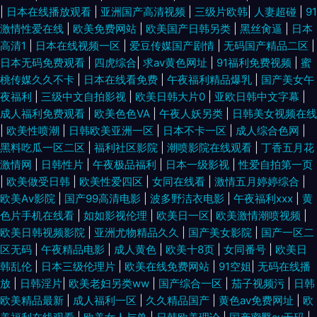
|
日本在线播放观看
|
亚洲国产高清视频
|
三级片欧韩
|
人妻超碰
|
91
激情性爱在线
|
欧美免费网站
|
欧美国产日韩另类
|
黑丝肏逼
|
日本
高清1
|
日本在线视频一区
|
爱豆传媒国产剧情
|
无码国产精品二区
|
日本无码免费观看
|
四虎综合
|
求av黄色网址
|
91福利免费视频
|
蜜
桃传媒久久不卡
|
日本在线看免费
|
午夜福利精品爆乳
|
国产美女午
夜福利
|
三级中文自拍影视
|
欧美日韩大片0
|
亚欧日韩中文字幕
|
成人福利免费观看
|
欧美色色VA
|
午夜人妖另类
|
日韩美女视频在线
|
欧美性喷潮
|
日韩欧美亚洲一区
|
日本不卡一区
|
成人综合色网
|
黑料吃瓜一区二区
|
福利社区影院
|
潮喷影院在线观看
|
丁香五月花
激情网
|
日韩性片
|
午夜极品福利
|
日本一级影视
|
性爱自拍第一页
|
欧美做受日韩
|
欧美性爱四区
|
女同在线看
|
激情五月婷婷综合
|
欧美Aⅴ影院
|
国产99高清电影
|
波多野洁衣电影
|
午夜福利xxx
|
黄
色片手机在线看
|
如如影视伦理
|
欧美日一区
|
欧美激情潮喷视频
|
欧美日韩视频影院
|
亚洲尤物精品久久
|
国产美女影院
|
国产一区二
区无码
|
午夜精品电影
|
成人黄色
|
欧美十8页
|
女同番号
|
欧美日
韩乱伦
|
日本三级伦理片
|
欧美在线免费网站
|
91空姐
|
无码在线播
放
|
日韩淫片
|
欧美老妇另类ww
|
国产综合一区
|
茄子视频污
|
日韩
欧美精品最新
|
成人福利一区
|
久久精品国产
|
黄色av免费网址
|
欧