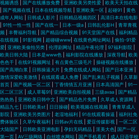
视频诱惑
|
国产在线播放免费
|
亚洲欧美另类性爱
|
欧美天天拍在线
|
国产视频在线
|
日本在线视频导航
|
亚洲欧美一区
|
起碰91
|
黄色
成年人网站
|
日韩成人影片
|
日韩精品视频四区
|
高清日本在线电影
|
91性一性一性
|
国产在线一
|
日本一级a
|
日韩乱伦影H
|
青草青视
频
|
丰臀福利导航
|
国产精品综合视频
|
91天堂国产在线
|
福利精品
在线视频
|
91影视网
|
超碰碰www
|
在线黄色网址网站
|
偷拍-91爱
爱
|
亚洲欧美偷拍另类
|
伦理剧网址
|
精品午夜伦理
|
97福利影院
|
欧美日韩大陆
|
日本是www色
|
福利影院在线播放
|
深夜导航
|
欧美
色色干
|
在线91视频网址
|
有点黄色三级毛片
|
操碰视频在线播放
|
国产高潮白浆
|
日韩操逼大片
|
免费在线成人网站
|
国产日本亚洲
|
激情深爱欧美激情
|
在线观看成人免费
|
国产乱来乱子视频
|
久草新
首页
|
国产视频一区二区
|
丁香情情五月亚洲
|
日本高清国产
|
91一
区二区三区
|
成人草莓91
|
亚洲欧美自拍视频
|
三级avaa
|
国产精品
热热热
|
亚洲欧美日韩中文
|
国产精品色片免费
|
久草成人资源网
|
精品九七
|
日韩欧美st
|
日日操碰
|
欧美视频在线视频
|
青青草成人
影院
|
亚洲欧美另类图片
|
老湿地福利
|
91在线观看操逼
|
福利社免
费体验区
|
久草午夜福利
|
日韩av片在线
|
爱豆传媒影视
|
一区二区
大陆国产
|
日韩欧美亚洲电影
|
孕妇无码精品
|
沤美大色
|
国产一区
第一页
|
AV三级网络
|
白丝喷水网站
|
国产手机看片
|
成人日语学校