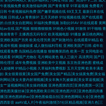
类
黄色AV网站人
黄色91福利社
污网址18禁
国产高清不卡二区
成人
午夜视频免费
欧美激情福利网
国产青青青草
91草逼视频
免费看片
日韩
午夜视频福利免费
国产嫩草视频在线
69叉叉叉
最新日本在线
视频
日韩成人a
青青操91
五月天婷婷
91短视频在线
国产在线观看
的
白丝美女自慰网站
91福利免费视频
加勒比91AV
91在线观看
黄网
站av在线
国产视频
狠狠擼狠狠擼
91桃色小视频
91激情
91干啪啪
青
青操青青干
主播诱惑无码专区
欧美视频电影
91播放
麻豆桃色网站
亚洲欧美国产另类
欧美伦理另类
国产刺激对白
在线观看91精品
欧
美成年视频
操碰操揉
成人微拍福利导航
亚洲欧美国产日韩
成年在
线观看免费
岛国精品在线播放
狠狠撸第四色
欧美一页
女同电影在
线观看
91网国产尤物在
毛片网站黄色
狼人三级片
高清男同
国产日
韩伦理淫
成年免费视频
亚洲欧美中文视频
东京热亚洲色图
蜜桃成
人超碰网
91精品小视频
久草福利免费视影
五月天堂网
欧美丰满老
妇
美女很黄很黄|美女国产免费|美女国产精品|美女搞黄免费|美女福
利网站|美女夫妻内射潮视频|美女丰胸大乳被爆插|美女草逼视频|美
女艹逼视频网站|美女操鸡视频
亚洲色图第四页|亚洲色图第一区|亚
洲色图美腿丝袜|亚洲色图欧美日韩|亚洲色图片区|亚洲色图四房播
播|亚洲色图婷婷av|亚洲色图偷窥自拍|亚洲色图网站大全|亚洲色图
西西影音
aaAV成人片|午夜福利激情|51社区精品视频|亚洲久色|三