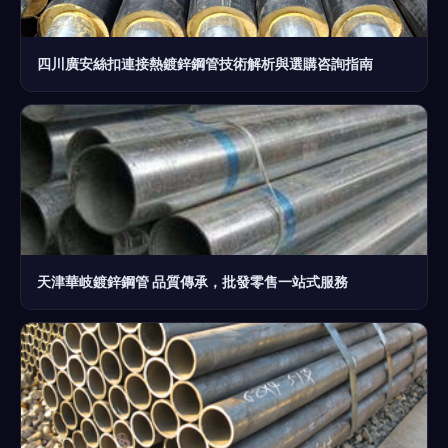
四川廣安絲扣連接熱鍍鋅鋼管技術解析與選購咨詢指南
天津華岐鍍鋅鋼管 品質傳承，批發零售一站式服務