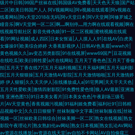
级片中日韩|99国产丝袜在线|韩国级AV免费看|天天色天天狼|国产站
二区|欧美日韩国产人人
阿V视频网站|阿v视频在线观看|阿v视频在
线看网站|阿v天堂2018在无码|阿v天堂日本|阿V天堂网|阿修罗城之
瞳音乐|啊V天堂网一区二区|啊灬啊别停灬用力啊在线观看视频|啊在
线视频导航社区
影音先锋伪娘|91一区二区视频|蜜桃视频在线观
看|91网址视频|成人四区|日本女抠逼|人人摸人人91|在线AⅤ|白虎美
女爆操91|欧美综合婷婷
大香蕉影视伊人|日韩AV色美眉|wwwh片|
黄色视频久久|av变态另类影院|91在线视屏|www69国产|豆花视频
在线吃瓜|欧美曰韩性爱|a片在线网站
五月天丁香色色|五月天丁香偷
拍|五月天丁香在线77|五月天福利视频|五月天福利网|五月天福利影
院|五月天狠狠操|五月天激情AV影院|五月天激情啪啪|五月天激情婷
婷
伊人狠狠|久久天天伊人|在线播放成人a|91宅男网|天天干天天色|
五月天性爱欧美|激情四射影院|91免费性爱色情|狼人AV最新|亚洲激
情
亚洲色图13|91日本美女看片|日本美女色色|午夜剧场三级毛
片|AV天堂黄色|香蕉视频污视频|91福利姬免费看|福利社91|日韩精
品视频中文|久久日日狠狠干
丝袜制服中文字幕|丝袜制服在线|丝袜
视频一区|丝袜欧美日韩综合|丝袜美脚一区二区|熟女在线视频|熟女
影院午夜理论片|熟女熟妇伦av网站|熟女日本视频|熟女乱论AⅤ网站
av资源在线播放|av资源在线天堂|av自拍不卡网站|AV自拍偷窥三