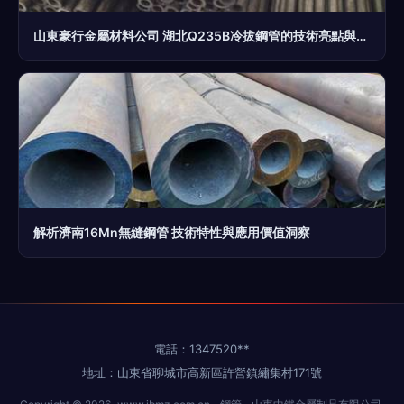
山東豪行金屬材料公司 湖北Q235B冷拔鋼管的技術亮點與應用前景
解析濟南16Mn無縫鋼管 技術特性與應用價值洞察
電話：1347520**
地址：山東省聊城市高新區許營鎮繡集村171號