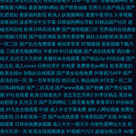
色综合
美女社区成人
在线免费看片
日本一级
国产传媒视频网站
免
费观看污网站
最新激情h网站
国产喷浆抽搐
宅男久久国产精品
国产
乱肥老妇
最新福利影院
欧美人妖视频网站
窝窝午夜理论
久草视频
深夜福利
波多野步中文字幕
日韩福利网址导航
91精品国产社区
超
碰无码在线
欧美日韩高清免费
国产激情视频三区
宅男福利在线播放
91视频污导航
国产啪亚洲国
欧美性爱密臀
疯狂少妇喷潮
欧美肏屄
一区二区
国产乱伦免费观看
偷拍草草草
97狠狠插
香蕉视频下载污
版
三级黄色视频网址
午夜99
91日逼视频
国产成在线观看
萌白酱一
线天
乱伦五月天婷婷
美腿丝袜在线观看
国产精品3p
91综合碰
国产
乱女乱
成人xxxxx
日韩伦理片
91色爱
免费黄色av网址
欧美肥老妇
欧美在线tv
加勒比在线视屏
国产美女在线免费
91香蕉污APP
国产
高清自拍一区
第一页草草影院
韩日成人
精品福利
91天堂一区二区
日韩a级电影
国产二区高清
国产www视频
国产粉嫩
国产男女猛视
频
91社在线看
欧美日韩黄色片
变态另态另类2
91李宗精品
黑丝袜
自慰喷水
乱伦五月
国产无码网站
三级无毒免费
青青草51
91丝袜在
线
91九色在线观看
91插
成人中文字幕免费
成年人网站视频
免费在
线影院
日本欧美第一页
国产ts在线观看
午夜影院国产在线
91操在
线观看
日韩在线播放视频
成人大片一级天天
内射性爱网址大全
欧
美社区第一页
欧美在线视频播放
91视频污污污
超碰在线公开
AV蜜