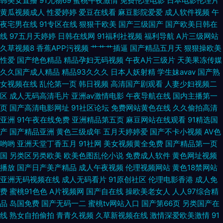
韩美女直播
91尤物69
蜜桃午夜激情
免费伦理电影
日本电影伦理片
黄瓜视频成人
性爱婷婷
爱豆在线看
麻豆影院爱爱
成人软件视频
午
丁香五月天综合网 成人观看网页视频 91在线观看高清 97总资源站 五月花av
夜宅男在线
91专区在线
狠狠干欧美
国产三级国产
国产欧美日韩在
线
97五月天婷婷
日韩在线网
91福利社视频
福利导航
A片三级网站
网址 91大香焦Cn 日本AⅤ在线观看 韩国AV不卡 海角综合福利导航 91传媒在
久草视频8
香蕉APP污视频
艹艹艹插逼
国产精品五月天
狠狠操欧美
性爱
国产绝色精品
精品孕妇无码视频
午夜A片三级片
天美果冻传媒
线 久久国产 三级片自慰 变态另类在线 九一色秀直播 囯产精品久久 人人摸人
久久国产成人精品
精品93久久久
日本人妖射精
学生妹avav
国产熟
女视频在线
乱伦第一页
韩日视频
高清国产剧观看
人妻少妇视频二
人操人人 黄色电影小视频 亚洲色图成人套图 变态AV导航网 久久五月亭 欧美
区
成人无码高清毛片
亚洲av激情电影
午夜导航在线
国内主播第一
页
国产高清电影网址
91社区论坛
免费网站黄色在线
久久偷拍高清
TV少妇 精品国产玖玖影院 日韩三级第一页 国产传媒日韩一区 九九精品九九
亚洲
91午夜在线免费
亚洲精品第五页
麻豆网站在线观看
91精选国
产
国产精品亚洲
黄色三级成年
五月天婷婷爱
国产不卡小视频
AV色
欧美成不卡网 久热这里只有 香蕉视频污版下裁 色色97 伊人成人自拍 欧美牛
哟哟
亚洲天堂丁香五月
91社网
美女视频黄全免费
国产精品第一页
国
另类区另类欧美
欧美色图乱伦小说
免费成人软件
黄色网址视频
B叉电影
播放
国产日产美产精品
成人午夜视频
伦理视频网站
黄色18禁网站
亚洲无码视频在线
成人无码看片
91原创社区
伦理电影香港
成人免
费
蜜桃91色色
A片视频网
国产自在线
操欧美老女人
人人97综合精
品
岛国免费
国产无码一二
蜜桃tv网站入口
国产第66页
另类国产在
线
熟女自拍偷拍
青青久视频
久草新视频在线
激情深爱欧美激情
91