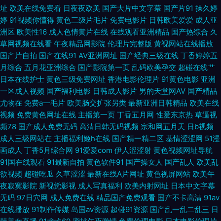
址
欧美在线免费看
日夜夜欧美
国产大片中文字幕
国产片91
操久婷
色色影院 亚洲色情小说网 97超碰人人搞 91精品天堂 欧美自慰一区 91视频国
婷
91视频你懂得
黄色三级片毛片
免费电影片
日韩欧美爱爱
成人亚
洲区
欧美性16
成人色情黄片在线
在线观看亚洲精品
国产热综合
久
avtt五月香 无码熟妇人妻AV 五月天婷婷色情图 一本道丁香影院 欧州午夜影
草网视频在线看
午夜精品网影院
伦理片完整版
黄视网站在线播放
国产片自拍
国产在线91
AV亚洲网址
国产经典三级在线
丁香婷婷五
院 人人操人人干网 国产欧美日韩91 久久视频性交 国产高潮免费 亚洲情色国
月综合
五月花亚洲综合
国产影院第一页
乱码欧美孕交
超碰在线艹
日本在线护士
黄色三级免费网址
香港电影伦理片
91黄色电影
亚洲
豆花 日韩色黄 国内精品一二 无码导航 福利91高清 日韩熟女资源网站 大香蕉
一区成人视频
国产福利电影
日韩成人影片
男的天堂网AV
国产精品
尤物在
免费a一毛片
欧美肠交扩张另类
最新亚洲日韩精品
欧美在线
视频
免费黄色网址在线
主播第一页
丁香五月网
性爱东京热
草逼视
伊综 91se在线观看 91大神影音 婷婷五月激情网 18禁老司机福利 香蕉午夜视
频78
国产成人免费无码
高清日韩无码视频
宗和网五月天
日b视频
成人三级网站在
主播福利姬h在线
国产精一精二区
基情涩涩网
51漫
频 日本不卡线 精品在线大香蕉 天堂在线97 91系列在线播放 国产日逼视频
画成人
丁香5月综合网
91爱爱com
伊人涩涩射
黄色视频网址导航
91国在线观看
91最新自拍
黄色软件91
国产操女人
国产乱人
欧美乱
欧美综合性爱网 偷拍97网 日韩午夜福利av 欧美在线A∨ 人妖谢精视频 极品
欲视频
超碰吃瓜
久草涩涩
最新在线A片网址
黄色视屏网站
欧美午
夜寂寞影院
新视觉影视
成人写真福利
欧美内射网址
日本中文字幕
丝袜白浆 男女互操高清无码 91色主站 精品天天爽天天干 3级片av片网 日本
无码
97日穴网
成人免费在线
精品国产免费观看
国产不卡高清
91av
在线播放
91制作传媒
岛国av资源
超碰91资源
国产乱一乱二乱三
日
激情四射 欧美亚洲日韩激情 成人视频香蕉 大香蕉午夜福利 青青草av免费网