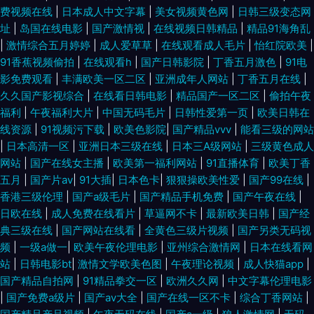
费视频在线
|
日本成人中文字幕
|
美女视频黄色网
|
日韩三级变态网
址
|
岛国在线电影
|
国产激情视
|
在线视频日韩精品
|
精品91海角乱
|
激情综合五月婷婷
|
成人爱草草
|
在线观看成人毛片
|
怡红院欧美
|
91香蕉视频偷拍
|
在线观看h
|
国产日韩影院
|
丁香五月激色
|
91电
影免费观看
|
丰满欧美一区二区
|
亚洲成年人网站
|
丁香五月在线
|
久久国产影视综合
|
在线看日韩电影
|
精品国产一区二区
|
偷拍午夜
福利
|
午夜福利大片
|
中国无码毛片
|
日韩性爱第一页
|
欧美日韩在
线资源
|
91视频污下载
|
欧美色影院
|
国产精品vvv
|
能看三级的网站
|
日本高清一区
|
亚洲日本三级在线
|
日本三A级网站
|
三级黄色成人
网站
|
国产在线女主播
|
欧美第一福利网站
|
91直播体育
|
欧美丁香
五月
|
国产片av
|
91大插
|
日本色卡
|
狠狠操欧美性爱
|
国产99在线
|
香港三级伦理
|
国产a级毛片
|
国产精品手机免费
|
国产午夜在线
|
日欧在线
|
成人免费在线看片
|
草逼网不卡
|
最新欧美日韩
|
国产经
典三级在线
|
国产网站在线看
|
全黄色三级片视频
|
国产另类无码视
频
|
一级a做一
|
欧美午夜伦理电影
|
亚州综合激情网
|
日本在线看网
站
|
日韩电影bt
|
激情文学欧美色图
|
午夜理论视频
|
成人快猫app
|
国产精品自拍网
|
91精品拳交一区
|
欧洲久久网
|
中文字幕伦理电影
|
国产免费a级片
|
国产av大全
|
国产在线一区不卡
|
综合丁香网站
|