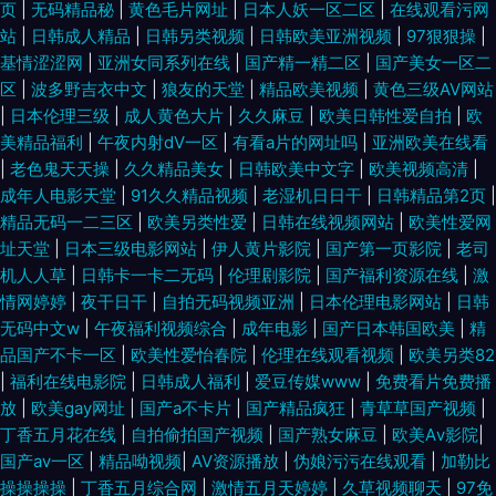
页
|
无码精品秘
|
黄色毛片网址
|
日本人妖一区二区
|
在线观看污网
站
|
日韩成人精品
|
日韩另类视频
|
日韩欧美亚洲视频
|
97狠狠操
|
基情涩涩网
|
亚洲女同系列在线
|
国产精一精二区
|
国产美女一区二
区
|
波多野吉衣中文
|
狼友的天堂
|
精品欧美视频
|
黄色三级AV网站
|
日本伦理三级
|
成人黄色大片
|
久久麻豆
|
欧美日韩性爱自拍
|
欧
美精品福利
|
午夜内射dV一区
|
有看a片的网址吗
|
亚洲欧美在线看
|
老色鬼天天操
|
久久精品美女
|
日韩欧美中文字
|
欧美视频高清
|
成年人电影天堂
|
91久久精品视频
|
老湿机日日干
|
日韩精品第2页
|
精品无码一二三区
|
欧美另类性爱
|
日韩在线视频网站
|
欧美性爱网
址天堂
|
日本三级电影网站
|
伊人黄片影院
|
国产第一页影院
|
老司
机人人草
|
日韩卡一卡二无码
|
伦理剧影院
|
国产福利资源在线
|
激
情网婷婷
|
夜干日干
|
自拍无码视频亚洲
|
日本伦理电影网站
|
日韩
无码中文w
|
午夜福利视频综合
|
成年电影
|
国产日本韩国欧美
|
精
品国产不卡一区
|
欧美性爱怡春院
|
伦理在线观看视频
|
欧美另类82
|
福利在线电影院
|
日韩成人福利
|
爱豆传媒www
|
免费看片免费播
放
|
欧美gay网址
|
国产a不卡片
|
国产精品疯狂
|
青草草国产视频
|
丁香五月花在线
|
自拍偷拍国产视频
|
国产熟女麻豆
|
欧美Aⅴ影院
|
国产aⅴ一区
|
精品呦视频
|
AV资源播放
|
伪娘污污在线观看
|
加勒比
操操操操
|
丁香五月综合网
|
激情五月天婷婷
|
久草视频聊天
|
97免