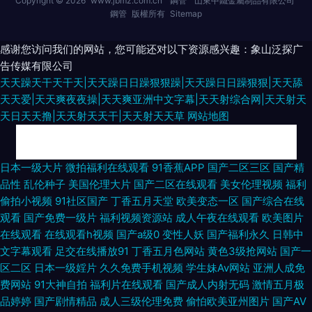
Copyright © 2026
www.jbmz.com.cn
鋼管
山東中鐵金屬制品有限公司
鋼管
版權所有
Sitemap
感谢您访问我们的网站，您可能还对以下资源感兴趣：象山泛探广
告传媒有限公司
天天躁天干天干天|天天躁日日躁狠狠躁|天天躁日日躁狠狠|天天舔
天天爱|天天爽夜夜操|天天爽亚洲中文字幕|天天射综合网|天天射天
天日天天撸|天天射天天干|天天射天天草
网站地图
97超碰日韩电影 在线免费观看91 国产懆懆网 www欧美日 97伦综合 三级网
日本一级大片
微拍福利在线观看
91香蕉APP
国产二区三区
国产精
品性
乱伦种子
美国伦理大片
国产二区在线观看
美女伦理视频
福利
站网址视频 成人天蚕91 人人肏人人肏 91国产尤物 岛国黄色 三级av片在线看
偷拍小视频
91社区国产
丁香五月天堂
欧美变态一区
国产综合在线
观看
国产免费一级片
福利视频资源站
成人午夜在线观看
欧美图片
超碰99人人妻 色屋国产 超碰爱爱 蜜芽久久9com AV综合影院 麻豆MV免费
在线观看
在线观看h视频
国产a级0
变性人妖
国产福利永久
日韩中
文字幕观看
足交在线播放91
丁香五月色网站
黄色3级抢网站
国产一
观看 91素人草草影院 日韩欧美骚极品 欧美色图中文 www9玖玖 a片网站免
区二区
日本一级婬片
久久免费手机视频
学生妹Av网站
亚洲人成免
费网站
91大神自拍
福利片在线观看
国产成人内射无码
激情五月极
费 91网站 日韩限制级三级片 激情内射网站 人妻超碰免费在线 草莓视频深夜
品婷婷
国产剧情精品
成人三级伦理免费
偷怕欧美亚州图片
国产AV