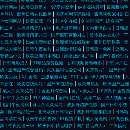
在线视频
|
萌白酱一线天
|
人人澡人人澡
|
性欧美潮喷第一次
|
丁香
综合网站
|
欧美日韩足交
|
97爱碰窝窝
|
av资源站最新
|
最新版的毛
片网站
|
欧美日韩在线欧美
|
深夜福利无码视频
|
四虎视频8848
|
日
本女同网站
|
欧美影院一区
|
红杏91在线
|
91社区国产
|
综合国产一
区二区
|
主播诱惑无码专区
|
毛片最新网址
|
国内亚洲自拍
|
日韩成
人三级
|
欧美激情第八页
|
国产疯狂露脸对白
|
波多野吉衣影片
|
丁
香五月天堂
|
如如伦理电影
|
欧洲精品在线观看
|
亚州日韩欧美
|
无
码成人精品
|
日韩午夜看片
|
亚洲激情综合
|
日韩第一色网
|
亚洲人
妻精品中文
|
欧美亚洲日本韩国
|
能播放的毛片网
|
国产午夜伦理片
|
日韩电影成人
|
91精品免费视频
|
香蕉视频黄色电影
|
日韩av片在
线
|
亚洲国产综合自拍
|
久久福利性爱公司
|
免费黄a片
|
国产日韩
欧美另类
|
A片黄色
|
三级最新网址
|
91丁香香
|
伊人网草莓视频
|
久
草新在
|
欧美在线网站
|
国产99在线欧
|
欧美老熟女
|
欧洲国产亚洲
|
成人久久18免费
|
丁香五月综合网
|
黄片a级大片
|
91抖阴日逼视频
|
日韩中文免费
|
91大神黑丝
|
国产门在线
|
喷潮二区
|
成人视频app
|
热门午夜福利
|
麻豆久久久网站
|
波多野洁衣性感
|
国产日韩小视
频
|
国产精品伦一
|
亚洲欧美日韩综合
|
波多野结全集快播
|
日韩精
品高清在线
|
欧美午夜性爱网
|
91视频手机
|
成人肏逼网
|
91九色视
频
|
午夜伦理三级
|
欧美日韩精品电影
|
国产精品成人a
|
午夜福利