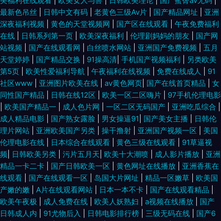
美福利在线观看
|
欧美女人与兽
|
日韩欧美理论
|
国产蜜臀av无码
|
最新色吊丝
|
日韩中文有码
|
老黄色三级Av片
|
国产精品网址
|
亚洲
深夜福利视频
|
黄色的天堂视频网
|
国产区在线观看
|
午夜免费福利
在线
|
日韩系列第一页
|
欧美深夜福利
|
伦理剧妈妈的朋友
|
国产网
站视频
|
国产在线观看网
|
白丝喷水网站
|
亚洲国产免费视频
|
五月
天堂婷婷
|
国产精品交换
|
91操高清
|
手机国产视频福利
|
另类欧美
第5页
|
欧美性爱福利导航
|
午夜福利在线视频
|
免费在线成人
|
91
社区www
|
亚洲图片欧美在线
|
av黄色网页
|
国产在线首页精品
|
女
同性国产精品
|
日韩在线12区
|
欧美一区二区嗨片
|
97手机伦理电影
|
欧美国产精品一
|
成人色片网
|
一区二区无码国产
|
亚洲吃瓜综合
|
成人精品电影
|
国产熟女露脸
|
男女操逼91
|
国产美女主播
|
日韩伦
理片网站
|
亚洲欧美国产另类
|
操干撸射
|
亚洲国产视频一区
|
美国
伦理电影在线
|
日本综合在线观看
|
黄色三级在线观看
|
91草逼视
频
|
日韩欧美另类
|
污片五月天
|
欧美十大潮喷
|
成人影片播放
|
亚洲
精品一卡二卡
|
国产日韩欧美一区
|
黄色网址在线播放
|
亚洲香蕉在
线观看
|
国产在线观看一区
|
岛国大片网址
|
精品一区嫩草
|
欧美国
产嫩的嫩
|
A片在线观看网站
|
日本一本不卡
|
国产在线观看精品
|
欧美午夜极
|
成人免费在线
|
欧美人妖熟妇
|
a视频在线播放
|
国产
日韩成人内
|
91尤物后入
|
日韩电影排行榜
|
三级无码在线
|
国产6