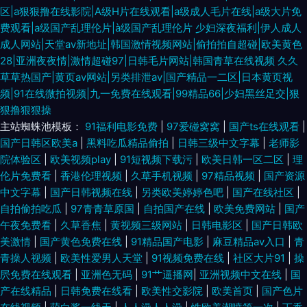
区|a狠狠撸在线影院|A级H片在线观看|a级成人毛片在线|a级大片免
费观看|a级国产乱理伦片|à级国产乱理伦片
少妇深夜福利|伊人成人
成人网站|天堂av新地址|韩国激情视频网站|偷拍拍自超碰|欧美黄色
28|亚洲夜夜情|激情超碰97|日韩毛片网站|韩国青草在线视频
久久
草草热国产|黄页av网站|另类排泄av|国产精品一二区|日本黄页视
频|91在线微拍视频|九一免费在线观看|99精品66|少妇黑丝足交|狠
狠撸狠狠操
主站蜘蛛池模板：
91福利电影免费
|
97爱碰窝窝
|
国产ts在线观看
|
国产日韩区欧美a
|
黑料吃瓜精品偷拍
|
日韩三级中文字幕
|
老师影
院体验区
|
欧美视频play
|
91短视频下载污
|
欧美日韩一区二区
|
理
伦片免费看
|
香港伦理视频
|
久草手机视频
|
97精品视频
|
国产资源
中文字幕
|
国产日韩视频在线
|
另类欧美婷婷色吧
|
国产在线社区
|
自拍偷拍吃瓜
|
97青青草原国
|
自拍国产在线
|
欧美免费网站
|
国产
午夜免费看
|
久草香焦
|
黄视频三级网站
|
日韩电影区
|
国产日韩欧
美激情
|
国产黄色免费在线
|
91精品国产电影
|
麻豆精品av入口
|
青
青操人视频
|
欧美性爱男人天堂
|
91视频免费在线
|
社区大片91
|
操
屄免费在线观看
|
亚洲色无码
|
91艹逼播网
|
亚洲视频中文在线
|
国
产在线精品
|
日韩免费在线看
|
欧美性交影院
|
欧美首页
|
国产色片