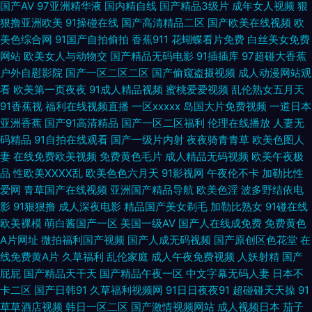
国产AV
97亚洲精华液
国内精自线
国产精品3级片
成年女人视频
狠
91看片视频 中日韩欧美棕合 91成人电影 三级黄色白丝网站 韩国免费aa 人人
狠撸亚洲欧美
91操碰在线
国产高清精品二区
国产欧美在线视频
欧
美色综合网
91国产自拍偷拍
香蕉911
花蝴蝶看片免费
白丝美女免费
摸97 亚洲另类三级 午夜性爱视频1久 国产成人久草 另类女同 成人电影国产
网站
欧美女人与动物交
国产精品无码电影
91插插库
97超碰大香蕉
户外自慰影院
国产一区二区二区
国产偷窥盗摄视频
成人动漫网站观
MV 欧美性爱第五页 99热网 超碰在线人妻 欧美人成综合网 男人天堂无码av
看
欧美第一页夜夜
91成人精品视频
蜜桃爱爱视频
乱伦熟女五月天
91香蕉视
福利在线视频直播
一区xxxxx
岛国大片免费视频
一道日本
日本AA片 国产天天操天天爽 大香蕉综合 97人妻人人干 成人Aⅴ网站 亚洲色
亚洲香蕉
国产91高清精品
国产一区二区福利
伦理在线播放
人妻无
码精品
91自拍在线观看
国产一级片内射
夜夜骑青青草
欧美色图人
妻
在线免费欧美视频
免费黄色毛片
成人精品无码视频
欧美午夜极
色污 日韩精品大片 网站免费黄 东京热99 天天干天天曰 99啪啪热 天天肏视
品
性欧美ⅩⅩⅩⅩ乱
欧美色色六月天
91影视网
午夜伦不卡
加勒比性
爱网
青草国产在线视频
亚洲国产精品导航
欧美色淫
波多野结依电
频 成人福利社 性爱网导航 超碰免费人 色图综合网 wwwcom黄 国产精品性
影
91狠狠撸
成人深夜电影
精品国产美女剃毛
加勒比熟女
91碰在线
欧美裸模
萌白酱国产一区
美国一级AV
国产人在线成免费
免费黄色
爱 深夜AV影视 青青草草视频 欧洲www第五页 亚洲色图另类图片 伊人东京
A片网址
微拍福利国产视频
国产人成无码视频
国产原创区色花堂
在
线免费黄A片
久草福利
乱伦家庭
成人午夜免费视频
人妖射精
国产
招 91视频网站入口 国产视频福利导航 91网站黄 另类av性爱 韩国美女青草
屁屁
国产精品天干天
国产精品午夜一区
中文字幕无码人妻
日本不
卡二区
国产日韩91
久草福利视频网
91日日夜夜91
超碰碰天天操
91
福利视频三分钟 国产1区2区3区 AV熟女闻香 老司机色综合 wwwav黄色 亚
草草酒店视频
韩日一区二区
国产激情视频网站
成人视频日本
茄子