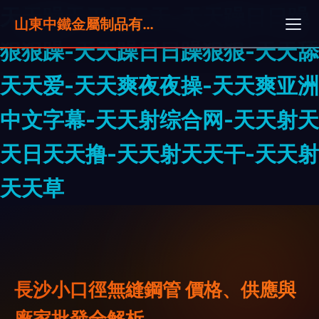
天天躁天干天干天-天天躁日日躁
山東中鐵金屬制品有限公司
狠狠躁-天天躁日日躁狠狠-天天舔
天天爱-天天爽夜夜操-天天爽亚洲
中文字幕-天天射综合网-天天射天
天日天天撸-天天射天天干-天天射
天天草
長沙小口徑無縫鋼管 價格、供應與
廠家批發全解析