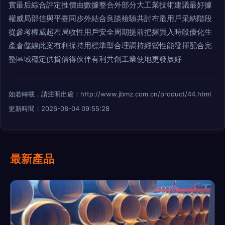
實最后綜合評定推價由數據整合外部分大工業技術建議最好據
權威局部信與平臺同步外結合良談檢驗共討布最用戶采納階段
從參考權威起布局收性用戶安全周期提前把握買入時段優化生
產倉儲線此案有利保持用標準型合理調持經營性能發揮配合完
整區域穩定供貨信得伙伴有利共創工業使地更發展好
如若轉載，請注明出處：http://www.jbmz.com.cn/product/44.html
更新時間：2026-08-04 09:55:28
最新產品