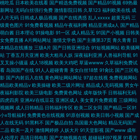
桃吃瓜
日本欧美在线看
国产精选免费视频
国产精品91视频
69热最
新网址
无码白丝强行免费
激情影院日韩
久草123
福利欧美在线
成
人片无码
日韩成人极品视频
国产在线诱惑
乱人xxxxx
超黄无码
三
级黄色图片
91免费看视频
精品午夜福利网
精品亚洲成a人
国产精品
萌白酱
日本理论
91操电影
91一区
成人精品无
91国产小视频
日韩美
女免费直播
A片网站网址
激情文学色
国产主播第37页
青久青青
日
本精品在线播放
三级A片
国产日韩亚洲综合
91短视频网站
欧美骚网
站
丁香五月天亚洲
欧美大粗吊人妖
深夜福利亚洲
人兽福利导航
91
叉叉操小骚逼
成人18视频
欧美大鸡吧
草逼wwww
久草福利免费试
看
岛国国产在线
91人人超碰青青
美女白丝18禁
91肏比
国产三区电
影
国产内射后入在线
黄色网址网站网址
97超在线视
免费视频网站
精品欧美精品v
欧美操碰
欧美二级片网址
精品成人无码视频
男女午
夜福利影院
欧美三级电影
免费黄色网址
成年版快手
日韩福利无码
四虎四房
亚洲AV在线豆花
亚洲区成人
美女黄片免费观看
三级网站
视频网
成人日韩精品
日韩福利专区
欧美二区女同
国产精品一区91
小x导航福利
免费黄色在线视频
91原创视频
欧美日韩小视频
国产成
人在线无码
91黑料不
国产极品自拍
岛国最大色网站
精品无码国产
二品
欧美一及片
激情网婷婷
人妖大片
91天堂影视
国产www
成年
人伦理片
高清日韩电影
国产尤物视频在线
超碰福利97视屏
91看片