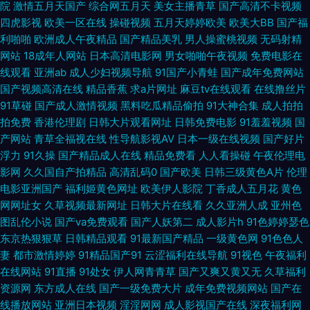
院
激情五月天国产
综合网五月天
美女主播青草
国产高清不卡视频
日精品久久 97久久 亚洲色天堂在线 日本福利导航 欧美色图中文 福利五区
四虎影视
欧美一区在线
操碰视频
五月天婷婷欧美
欧美大BB
国产福
利啪啪
欧洲成人午夜精品
国产精品美乳
男人操蜜桃视频
无码射精
网站
18成年人网站
日本高清电影网
男女啪啪午夜视频
免费电影在
后入jk美女 麻豆午夜剧场 香蕉伊擦擦449 肏屄高清视频不卡 91人人草人妻
线观看
亚洲ab
成人少妇视频导航
91国产小青蛙
国产成年免费网站
国产视频高清在线
精品香蕉
求a片网址
麻豆tv在线观看
在线撸丝片
肏屄视频福利社 激情avav 亚洲拍拍 久久九九 九一传媒mv 久草先锋毛片在
91草碰
国产成人激情视频
黑料吃瓜精品偷拍
91大神合集
成人拍拍
拍免费
香港伦理剧
日韩大片观看网址
日韩免费电影
91羞羞视频
国
线 av涩涩 国产精品韩日 午夜福利色片 丝袜91网站 AV伊人大香蕉 91后入极
产网站
青草全福视在线
性导航影视AV
日本一级在线视频
国产好片
浮力
91久操
国产精品成人在线
精品免费看
人人看操碰
午夜伦理电
品jK 超碰97干操 欧美成人草草影视 青青草成人社区 91入口17 精品在线岛女
影网
久久国自产拍精品
高清乱码0
国产欧美
日韩三级黄色A片
伦理
电影亚洲国产
福利姬黄色网址
欧美伊人影院
丁香成人五月花
黄色
视频 91看片入口 国产激情第一页 97玖玖超碰 伊人网操逼片 超碰碰碰96 人
网网址女
久草视频最新网址
日韩大片在线看
久久亚洲人成
亚州色
图乱伦小说
国产va免费观看
国产人妖第二
成人影片h
91色婷婷瑟色
人操97 香蕉视频污app 韩国盗摄视频 激情色色AV网 免费视频无码专区 91网
东京热狠狠草
日韩精品观看
91最新国产精品
一级黄色网
91色色人
妻
都市激情婷婷
91精品国产91
云涩福利在线导航
91视色
午夜福利
站女看 大香蕉网址 91超碰资源站 天天操天天槡丁香 免费超碰 五月天色导航
在线网站
91直播
91处女
伊人网青青草
国产又爽又黄又无
久草福利
资源网
东方成人在线
国产一级免费大片
成年免费视频网站
国产在
婷 美女同性色色 人妻骚午夜 91次元黄色观看 五月天二区 欧美h版在线 亚洲
线播放网站
亚洲日本视频
淫淫网网
成人影视国产在线
深夜福利网