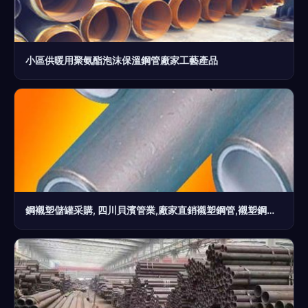
小區供暖用聚氨酯泡沫保溫鋼管廠家工藝產品
鋼襯塑儲罐采購, 四川貝濱管業,廠家直銷襯塑鋼管,襯塑鋼管廠家,經久耐用的襯塑鋼管,國內第一品牌襯塑鋼管圖片_高清圖_細節圖-廣州貝濱管業 -