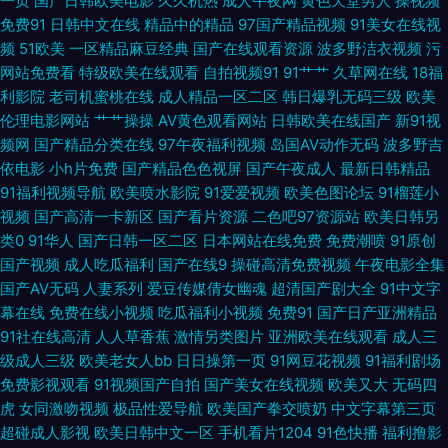
一页
国产日韩欧美电影
久久机热
成人午夜网
黄色天堂男人
操视频
免费91
日韩中文在线
精品中的精品
97国产精品视频
91美女在线视
资源 成人AV影音 日日夜夜看毛片 天天肏屄 九一福利版 超碰人人操91 91深
频
51欧美
一区精品麻豆经典
国产在线观看资源
波多野洁衣视频
污
网站免费看
特级欧美在线观看
自拍视频91
91艹艹
久草网在线
18福
夜福利一区 97色色网址 国产另类老女人 91社区免费 日本aa成人在线 俺去
利影院
老司机蜜桃在线
成人精品一区二区
韩日爆乳无码三级
欧美
伦理电影网站
艹艹操操
AV黄色观看网站
日韩欧美在线国产
新91视
也综合网 黄色A片网址 福利电影加勒比 免费操性逼色 亚洲福利香蕉导航 抖
频网
国产精品分类在线
97午夜福利视频
岛国AV动作无码
波多野吉
依电影
小h片免费
国产精品色色视屏
国产午夜成人
最新日韩精品
阴一二区 操少妇综合网 www青青操 尤物天堂 成人9118禁 99国产丝袜在线
91福利视频导航
欧美喷水影院
91爱爱视频
欧美色图论坛
91榴莲小
视频
国产高清一卡新区
国产看片资源
二色吧97资源站
欧美日韩另
青青草草网 欧美少女性交开包 亚洲91网站 日韩欧美精品撸 欧美性爰aa 影音
类0
91华人
国产日韩一区二区
日本网站在线免费
免费潮喷
91原创
国产视频
成人吃瓜福利
国产在线9
操碰高清免费视频
午夜电影全集
先锋黑丝高跟 精东视频 久久伊人久久 欧美三级网址 日本免费AA片 日韩成人
国产AV无码
人妻系列
爱豆传媒倩女幽魂
超清国产剧大全
91中文字
幕在线
免费在线小视频
吃瓜福利小视频
免费91
国产日产亚洲精品
免费 欧美精品18 婷婷五月天成人 www蜜桃视频 男人的天堂红桃 欧美日韩
91社在线高清
人人草香蕉
激情另类图片
亚洲欧美在线观看
成人三
级成人三级
欧美老女人bb
日日操第一页
91网豆花视频
91福利剧场
123 国产精品25 www青青草 91在线swag 超碰人妻在线观看 AV黄色强奸影
免费影视观看
91视频国产自拍
国产美女在线视频
欧美又大
无码四
虎
女同激吻视频
极品性爱导航
欧美国产拳交喷奶
中文字幕第三页
院 青娱乐av91 欧美玖玖爱111 91在线免费视频 91在线资源网 欧美亚州国产
超碰成人影视
欧美日韩中文一区
手机看片1204
91色快播
福利撸影