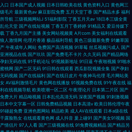
入口
日本国产成人视频
日本日韩欧美在线
黄色资料入口
黄色网三
级毛片
最新黄色av
麻豆影院免费
五月天堂丁香
国产精品水多
福利
所导航
三级视频网站J
51福利影院
丁香五月天av
18日本三级全黄
乱伦天堂
国产在线短视频
丁香五月丁香婷婷
91精品又
爱豆传媒下
载
丁香九月国产主播
美女网站视频黄
A片com
美女福利在线观看
狼人激情网
伦理片香港
极品福利导航
黄色三级最新免费
91嫩草国
产
午夜成年人网站
免费国产高清视频
91草莓
丝瓜视频污成人
国产
亚洲视品在线
国产玖玖
国产免费毛不卡片
久久无码
国产精品网络
孕妇无码在线
91手机论坛
91视频新地址
91日逼
午夜啪视频
91啪水
蜜桃网
国产二区无码
91日韩在线观看
西瓜影院视频全集
国产孕妇
无码视频
国产在线福利
国产在线日皮片
午夜神马伦理
毛片网站美
女
AV福利激情毛片
黄色网在线播放
91视频免费在线
91午夜在线
福
利在线视频导航
欧美喷潮一区二区
午夜理论片
日本第二片区
国产
免费大片
精品呦视频
日本乱伦高清无码
深夜国产视频
91刺激视频
日本中文字幕一区
日韩免费精品视频
日本高清v
欧美日韩伦理午夜
91碰超免费
亚洲色图网站
精品欧美
成人AV在线观看
日本a级在线
干露脸熟女
在线观看黄色网
成人抖音
爰上碰91
国产美女91视频
国
产情侣片
97人人看
国产三级视频在线
91免费视频精品
国产精品另