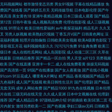
无码视频网站
都市激情变态另类
男女91视频
字幕在线精品播放
免
费国产在线看
国产婷婷五月天
无码传媒导航
日本电影伦理
国产午
夜高清
美女黄色18
亚洲午夜精品视频
日本三级成人观看
国产精品
第12页
日韩午夜场
成人视频高清免费
伦理在线影视
成人三级视频
在线
91理论片
欧美日韩性爱福利
av午夜探花福利
精品毛片
久久叉
叉
另类人妖视频
欧美熟妇穴视频
丁香五月V国产
日韩黄色网址
豆
花福利视频
轮理片自拍偷拍
日韩欧美美女视频
欧美A级黄色影院
丁
香影视五月花
福利视频电影久久
污污污污免费
91金典免费
欧美三
级日本
成人在线吃瓜网站
成人岛国影院
成人动漫二区三区
久草在
线最新
日韩精品推荐
国产精品一区自拍
男人天堂
a片123
另类视频
欧美
国产在线直播
亚洲卡一卡二
成人在线免费看黄
操操无码视频
国产高清第一页
91国产在线播放
国产女人夜夜做
国产在线小视频
91com
91豆花成人
哪里有A片网址
精产国品
香蕉视频国产精品
91
九色福利
成人国产无线视
欧美日韩性生活片
国产伦理剧
国产精品
无套无码
成年人网站免费
国产精品1000
91九色在线视频
日本伦理
片在线
三级无码在线天堂
久久成人亚洲
日本中文视频在线
伦理剧
推荐
国产成人精品日本
97甜桃品种介绍
91插插插
欧美SE第二页
毛
片内射女
激情另类欧美一二
国产色视频
孕妇三级av无码
日韩欧美